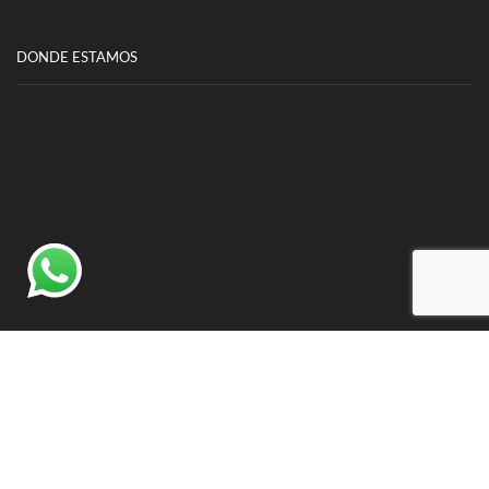
DONDE ESTAMOS
©
Insumatica S.R.L
- Todos los derechos reservados.
Desarrollado por IntooSite
-
info@intoosite.com