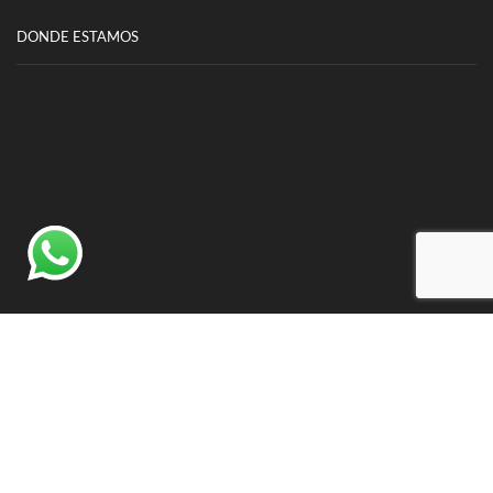
DONDE ESTAMOS
©
Insumatica S.R.L
- Todos los derechos reservados.
Desarrollado por IntooSite
-
info@intoosite.com