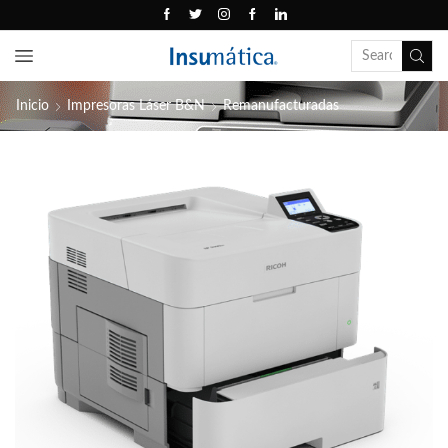
Inicio
Impresoras Láser B&N
Remanufacturadas