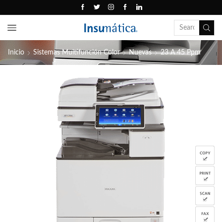
Inicio
Sistemas Multifunción Color
Nuevas
23 A 45 Ppm