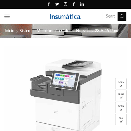
Inicio
Sistemas Multifunción Color
Nuevas
23 A 45 Ppm