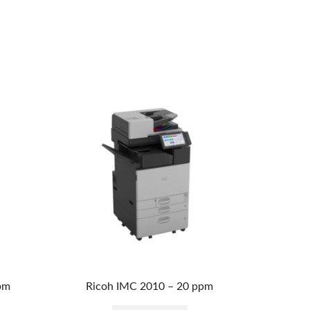
Ricoh A
pm
Ricoh IMC 2010 – 20 ppm