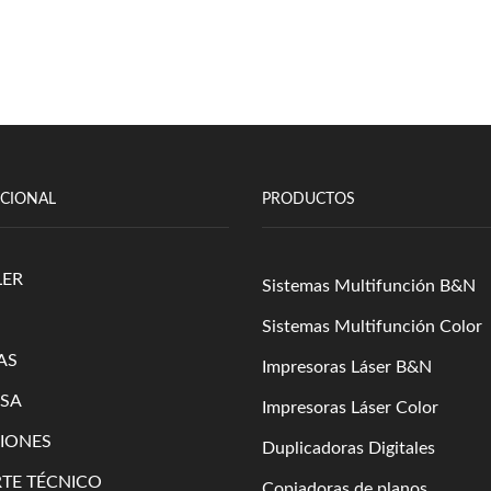
UCIONAL
PRODUCTOS
LER
Sistemas Multifunción B&N
Sistemas Multifunción Color
AS
Impresoras Láser B&N
SA
Impresoras Láser Color
IONES
Duplicadoras Digitales
TE TÉCNICO
Copiadoras de planos