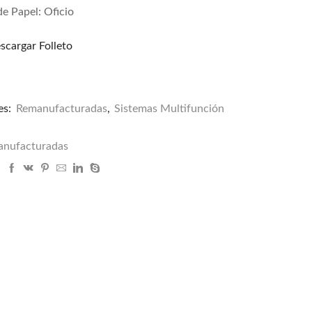
e Papel: Oficio
scargar Folleto
es:
Remanufacturadas
,
Sistemas Multifunción
nufacturadas