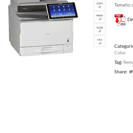
Tamaño d
De
Categori
Color
Tag:
Rema
Share: