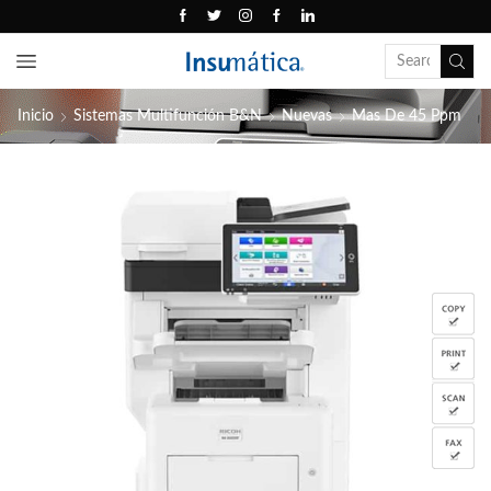
Inicio
Sistemas Multifunción B&N
Nuevas
Mas De 45 Ppm