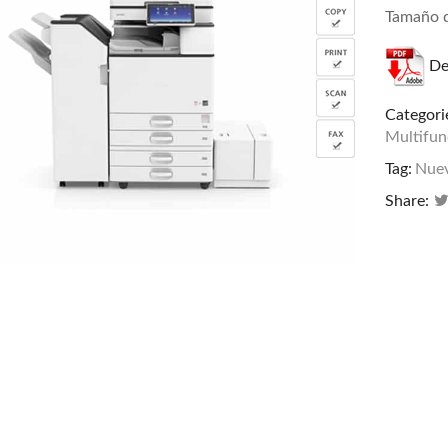
Tamaño d
De
Categori
Multifu
Tag:
Nue
Share: