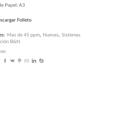
e Papel: A3
scargar Folleto
es:
Mas de 45 ppm
,
Nuevas
,
Sistemas
nción B&N
vas