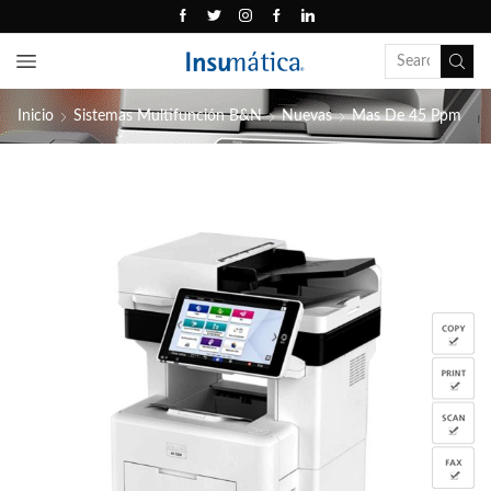
Inicio
Sistemas Multifunción B&N
Nuevas
Mas De 45 Ppm