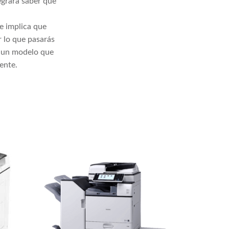
egrará saber que
e implica que
r lo que pasarás
a un modelo que
ente.
Ricoh 