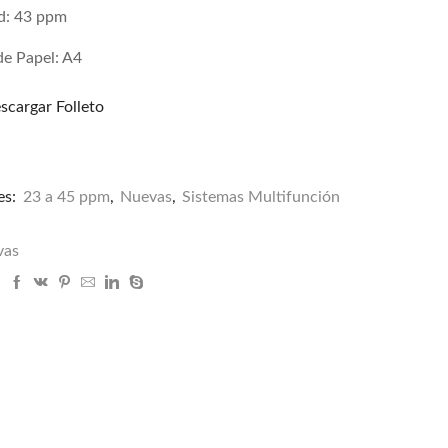
d: 43 ppm
e Papel: A4
scargar Folleto
es:
23 a 45 ppm
,
Nuevas
,
Sistemas Multifunción
vas