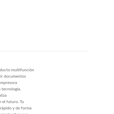
roducto multifunción
imir documentos
 impresora
a tecnología.
liza
 el futuro. Tu
 rápido y de forma