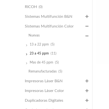
RICOH
(0)
Sistemas Multifunción B&N
Sistemas Multifunción Color
Nuevas
13 a 22 ppm
(5)
23 a 45 ppm
(11)
Mas de 45 ppm
(5)
Remanufacturadas
(5)
Impresoras Láser B&N
Impresoras Láser Color
Duplicadoras Digitales