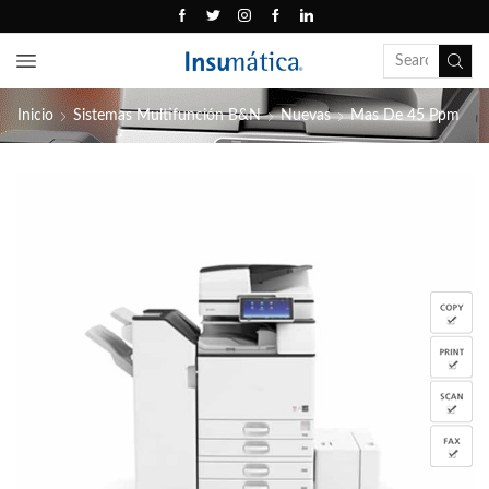
Inicio
Sistemas Multifunción B&N
Nuevas
Mas De 45 Ppm